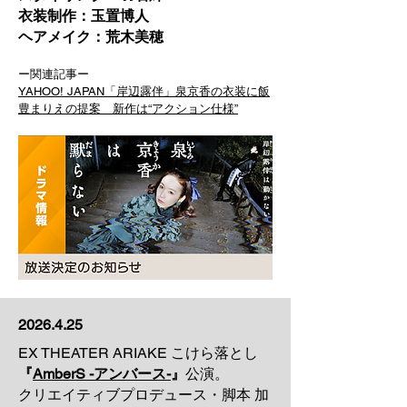
衣装制作：玉置博人
​ヘアメイク：荒木美穂
ー関連記事ー
YAHOO! JAPAN「岸辺露伴」泉京香の衣装に飯
豊まりえの提案 新作は“アクション仕様”
2026.4.25
EX THEATER ARIAKE こけら落とし
『
AmberS -アンバース-
』
公演。
クリエイティブプロデュース・脚本 加