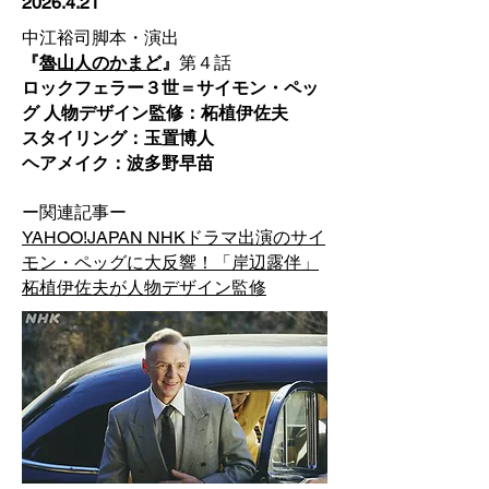
2026.4.21
中江裕司脚本・演出
『
魯山人のかまど
』
第４話
ロックフェラー３世＝サイモン・ペッ
グ 人物デザイン監修：柘植伊佐夫
スタイリング：玉置博人
​ヘアメイク：波多野早苗
ー
関連記事
ー
​YAHOO!JAPAN NHKドラマ出演のサイ
モン・ペッグに大反響！「岸辺露伴」
柘植伊佐夫が人物デザイン監修