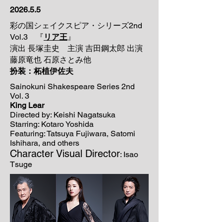
2026.5.5
彩の国シェイクスピア・シリーズ2nd
Vol.3 『
リア王
』
演出 長塚圭史 主演 吉田鋼太郎 出演
藤原竜也 石原さとみ他
扮装：柘植伊佐夫
Sainokuni Shakespeare Series 2nd
Vol. 3
King Lear
Directed by: Keishi Nagatsuka
Starring: Kotaro Yoshida
Featuring: Tatsuya Fujiwara, Satomi
Ishihara, and others
Character Visual Director
: Isao
Tsuge