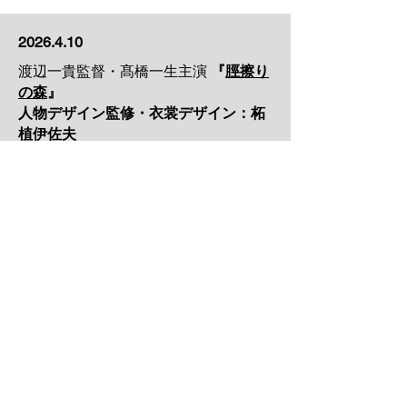
2026.4.10
渡辺一貴監督・髙橋一生主演
『
脛擦り
の森
』
人物デザイン監修・衣裳デザイン：柘
植伊佐夫
スタイリング：羽石輝
ヘアメイク：荒木美穂
ー
関連記事
ー
PINTSCOPE 登場人物に圧倒的なエネ
ルギーを吹き込む！人物デザイナー・
柘植伊佐夫の表現の秘密とは？
CINEMORE 『脛擦りの森』人物デザ
イン監修・衣裳デザイン：柘植伊佐
夫 クリエイティブとは自分に正直で
あるべき【CINEMORE ACADEMY
Vol.48】