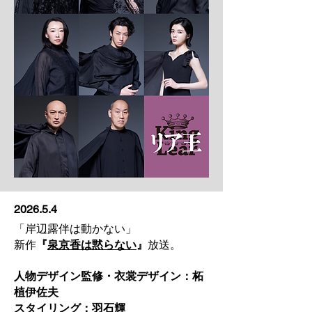
2026.5.4
「岸辺露伴は動かない」
新作
『
泉京香は黙らない
』
放送。
人物デザイン監修・衣裳デザイン：柘
植伊佐夫
スタイリング：羽石輝