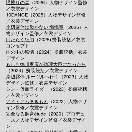
脛擦りの森
（2026）人物デザイン監修
／衣裳デザイン
10DANCE​
（2025）人物デザイン監修
／衣裳デザイン
岸辺露伴は動かない 懺悔室
（2025）
人
物デザイン監修／衣裳デザイン
はたらく細胞
（2025​) 扮装統括／衣裳
コンセプト
雨の中の慾情
（2024）扮装統括
／衣裳
デザイン
もしも徳川家康が総理大臣になったら
（2024）扮装統括
／衣裳デザイン
岸辺露伴 ルーヴルへ行く
（2023）
人物
デザイン監修／衣裳デザイン
シン・仮面ライダー
（2023）
扮装統括
／衣裳デザイン
アイ・アムまきもと
（2022）人物デザ
イン監修
／
衣裳デザイン
完全なる飼育ètude
（2020）プロデュ
ース
／
人物デザイン監修
／
衣裳デザイ
ン