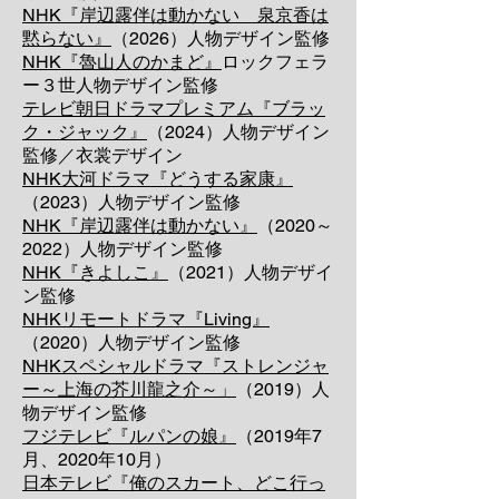
NHK『岸辺露伴は動かない 泉京香は
黙らない』
（2026）人物デザイン監修
NHK『魯山人のかまど』
ロックフェラ
ー３世人物デザイン監修
テレビ朝日ドラマプレミアム『ブラッ
ク・ジャック』
（2024）人物デザイン
監修
／衣裳デザイン
NHK大河ドラマ『どうする家康』
（2023）人物デザイン監修
NHK『岸辺露伴は動かない』
（2020～
2022）人物デザイン監修
NHK『きよしこ』
（2021）人物デザイ
ン監修
NHKリモートドラマ『Living』
（2020）人物デザイン監修
NHKスペシャルドラマ『ストレンジャ
ー～上海の芥川龍之介～」
（2019）人
物デザイン監修
フジテレビ『ルパンの娘』
（2019年7
月、2020年10月）
日本テレビ『俺のスカート、どこ行っ