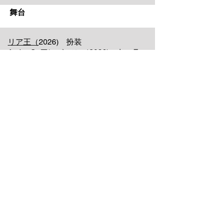
舞台
リア王（
2026) 扮装
AmberS -アンバース-
（2026) キャラ
クタービジュアルディレクター
／
衣装デ
ザイナー
華氏マイナス320°
（2026）美粧
舞台 エヴァンゲリオン ビヨンド
（2023）ビジュアルディレクション／
衣裳デザイン
蜘蛛巣城
（2023）扮装
醉いどれ天使
（2021）人物デザイン監
修
王将
（2021）扮装
蝶々夫人
（2019）ヘアメイク
常陸坊海尊
（2019）扮装
Q：A Night At The Kabuki
（2019、
2022）美粧
贋作桜の森の満開の下
（2018）美粧
八月納涼歌舞伎『野田版 桜の森の満開