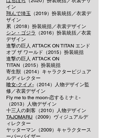
ばるぼら
（2020）扮装統括
／衣裳デザ
イン
翔んで埼玉
（2019）扮装統括
／衣裳デ
ザイン
累（2018）扮装統括
／衣裳デザイン
シン・ゴジラ
（2016）扮装統括
／衣裳
デザイン
進撃の巨人 ATTACK ON TITAN エンド
オブ ザ ワールド（2015）扮装統括
進撃の巨人 ATTACK ON
TITAN（2015）扮装統括
寄生獣（2014）キャラクタービジュア
ルディレクター
喰女-クイメ-
（2014）人物デザイン監
修
／衣裳デザイン
Fly me to the moon-恋するミナミ-
（2013）人物デザイン
十三人の刺客（2010）人物デザイン
TAJOMARU
（2009）ヴィジュアルデ
ィレクター
ヤッターマン（2009）キャラクタース
ーパーバイザー